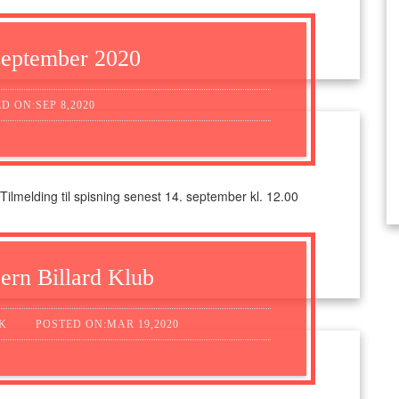
september 2020
D ON:SEP 8,2020
. Tilmelding til spisning senest 14. september kl. 12.00
ern Billard Klub
K
POSTED ON:MAR 19,2020