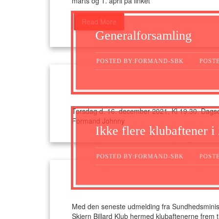
marts og 1. april på linket
Read More
Generalforsamling
POSTED BY:FORMAND-SBK
POSTE
Torsdag d. 16. december 2021, Kl 19.30. Dagso
Formand Johnny
Ikke flere klubaftener i
POSTED BY:FORMAND-SBK
POSTE
Med den seneste udmelding fra Sundhedsministe
Skjern Billard Klub hermed klubaftenerne frem ti