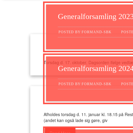
Generalforsamling 202
POSTED BY:FORMAND-SBK
POSTE
Torsdag d. 17. oktober. Dagsorden ifølge vedtægt
Generalforsamling 202
POSTED BY:FORMAND-SBK
POSTE
Afholdes torsdag d. 11. januar kl. 18.15 på Res
(andet kan også lade sig gøre, giv