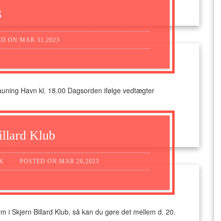
3
D ON:MAR 31,2023
tauning Havn kl. 18.00 Dagsorden ifølge vedtægter
llard Klub
K
POSTED ON:MAR 20,2023
 i Skjern Billard Klub, så kan du gøre det mellem d. 20.