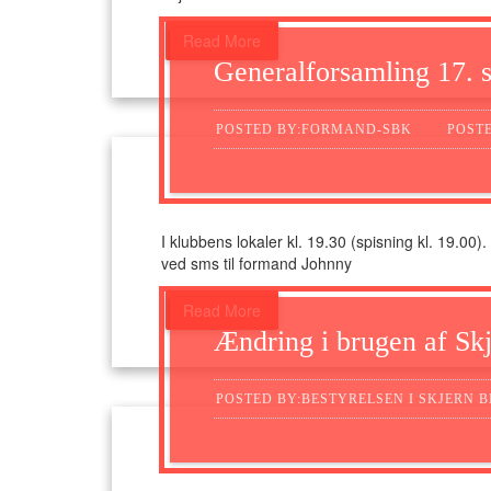
Read More
Generalforsamling 17. 
POSTED BY:FORMAND-SBK
POSTE
I klubbens lokaler kl. 19.30 (spisning kl. 19.00)
ved sms til formand Johnny
Read More
Ændring i brugen af Skj
POSTED BY:BESTYRELSEN I SKJERN B