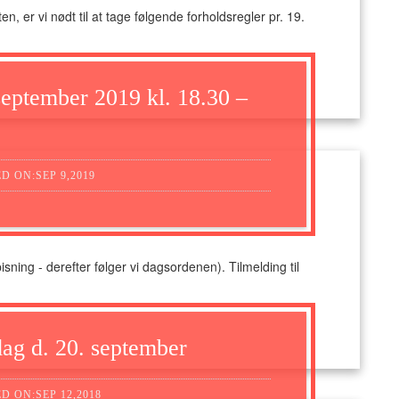
 er vi nødt til at tage følgende forholdsregler pr. 19.
september 2019 kl. 18.30 –
D ON:SEP 9,2019
sning - derefter følger vi dagsordenen). Tilmelding til
dag d. 20. september
D ON:SEP 12,2018