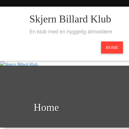
Skjern Billard Klub
En klub med en hyggelig atmosfære
HOME
Home