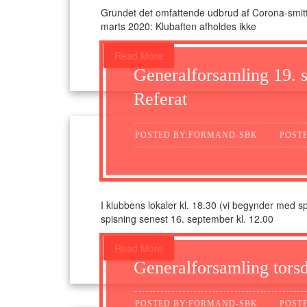
Grundet det omfattende udbrud af Corona-smitten,
marts 2020: Klubaften afholdes ikke
Read More
Generalforsamling 19. 
Referat
POSTED BY:FORMAND-SBK
POSTE
I klubbens lokaler kl. 18.30 (vi begynder med spi
spisning senest 16. september kl. 12.00
Read More
Generalforsamling tors
POSTED BY:FORMAND-SBK
POSTE