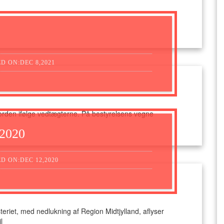
D ON:DEC 8,2021
rden ifølge vedtægterne. På bestyrelsens vegne
 2020
D ON:DEC 12,2020
riet, med nedlukning af Region Midtjylland, aflyser
l