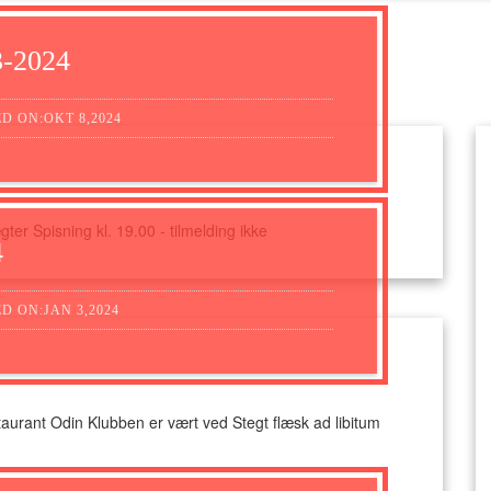
3-2024
D ON:OKT 8,2024
er Spisning kl. 19.00 - tilmelding ikke
4
D ON:JAN 3,2024
taurant Odin Klubben er vært ved Stegt flæsk ad libitum