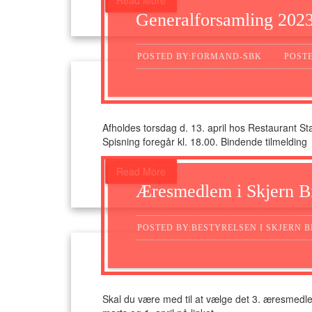
Read More
Generalforsamling 202
POSTED BY:FORMAND-SBK
POSTE
Afholdes torsdag d. 13. april hos Restaurant S
Spisning foregår kl. 18.00. Bindende tilmelding
Read More
Æresmedlem i Skjern Bi
POSTED BY:BESTYRELSEN I SKJERN B
Skal du være med til at vælge det 3. æresmedlem