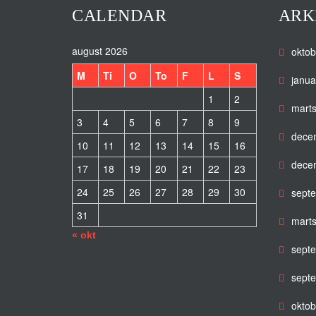
CALENDAR
ARK
august 2026
oktob
M
Ti
O
To
F
L
S
janua
1
2
mart
3
4
5
6
7
8
9
dece
10
11
12
13
14
15
16
dece
17
18
19
20
21
22
23
24
25
26
27
28
29
30
sept
31
mart
« okt
sept
sept
oktob